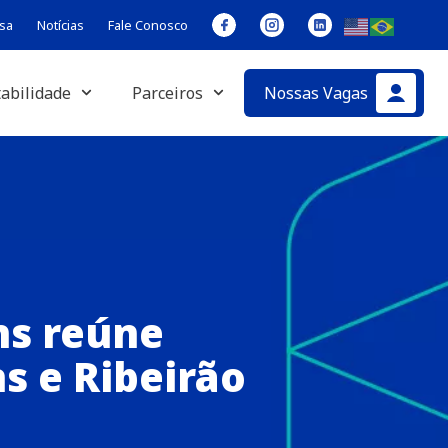
sa
Notícias
Fale Conosco
abilidade
Parceiros
Nossas Vagas
ns reúne
s e Ribeirão