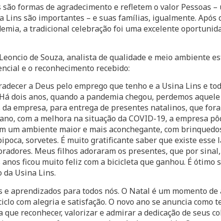
s são formas de agradecimento e refletem o valor Pessoas 
a Lins são importantes – e suas famílias, igualmente. Após 
emia, a tradicional celebração foi uma excelente oportunida
o Leoncio de Souza, analista de qualidade e meio ambiente e
encial e o reconhecimento recebido:
radecer a Deus pelo emprego que tenho e a Usina Lins e tod
. Há dois anos, quando a pandemia chegou, perdemos aquel
da empresa, para entrega de presentes natalinos, que fora
e ano, com a melhora na situação da COVID-19, a empresa pô
 em um ambiente maior e mais aconchegante, com brinquedos 
pipoca, sorvetes. É muito gratificante saber que existe esse
boradores. Meus filhos adoraram os presentes, que por sinal
anos ficou muito feliz com a bicicleta que ganhou. É ótimo
o da Usina Lins.
s e aprendizados para todos nós. O Natal é um momento de 
ciclo com alegria e satisfação. O novo ano se anuncia como t
ta que reconhecer, valorizar e admirar a dedicação de seus c