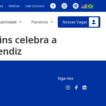
sa
Notícias
Fale Conosco
abilidade
Parceiros
Nossas Vagas
ins celebra a
endiz
Siga-nos