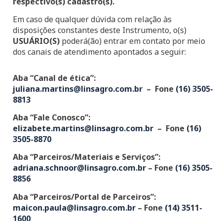
respectivo(s) cadastro(s).
Em caso de qualquer dúvida com relação às
disposições constantes deste Instrumento, o(s)
USUÁRIO(S)
poderá(ão) entrar em contato por meio
dos canais de atendimento apontados a seguir:
Aba “Canal de ética”:
juliana.martins@linsagro.com.br
– Fone
(16) 3505-
8813
Aba “Fale Conosco”:
elizabete.martins@linsagro.com.br
– Fone
(16)
3505-8870
Aba “Parceiros/Materiais e Serviços”:
adriana.schnoor@linsagro.com.br
– Fone
(16) 3505-
8856
Aba “Parceiros/Portal de Parceiros”:
maicon.paula@linsagro.com.br
– Fone
(14) 3511-
1600