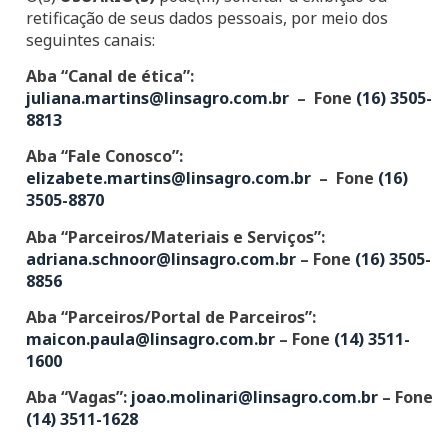
retificação de seus dados pessoais, por meio dos
seguintes canais:
Aba “Canal de ética”:
juliana.martins@linsagro.com.br
– Fone
(16) 3505-
8813
Aba “Fale Conosco”:
elizabete.martins@linsagro.com.br
– Fone
(16)
3505-8870
Aba “Parceiros/Materiais e Serviços”:
adriana.schnoor@linsagro.com.br
– Fone
(16) 3505-
8856
Aba “Parceiros/Portal de Parceiros”:
maicon.paula@linsagro.com.br
– Fone
(14) 3511-
1600
Aba “Vagas”:
joao.molinari@linsagro.com.br
– Fone
(14) 3511-1628